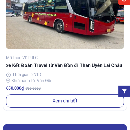
Mã tour: VDTULC
xe Kết Đoàn Travel từ Vân Đồn đi Than Uyên Lai Châu
Thời gian: 2N1D
Khởi hành từ: Vân Đồn
650.000₫
750.000₫
Xem chi tiết