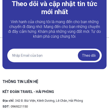
Theo dõi và cập nhật tin tức
mới nhất
Vinh hạnh của chúng tôi là mang đến cho bạn những
chuyến đi đáng nhớ. Mang đến cho bạn những chuyến
đi đầy
cảm hứng. Khám phá những vùng đất mới. Tự do
khám phá cùng chúng tôi.
Theo dõi
THÔNG TIN LIÊN HỆ
KẾT ĐOÀN TRAVEL - HẢI PHÒNG
Địa chỉ:
342 Đ. Bùi Viện, Kênh Dương, Lê Chân, Hải Phòng
SDT:
0969221150